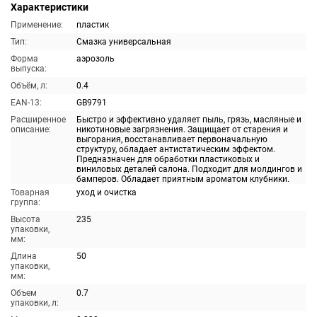
Характеристики
Применение:
пластик
Тип:
Смазка универсальная
Форма
аэрозоль
выпуска:
Объём, л:
0.4
EAN-13:
GB9791
Расширенное
Быстро и эффективно удаляет пыль, грязь, масляные и
описание:
никотиновые загрязнения. Защищает от старения и
выгорания, восстанавливает первоначальную
структуру, обладает антистатическим эффектом.
Предназначен для обработки пластиковых и
виниловых деталей салона. Подходит для молдингов и
бамперов. Обладает приятным ароматом клубники.
Товарная
уход и очистка
группа:
Высота
235
упаковки,
мм:
Длина
50
упаковки,
мм:
Объем
0.7
упаковки, л: