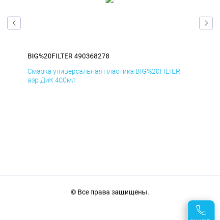
BIG%20FILTER 490368278
BIG
Смазка универсальная пластика BIG%20FILTER
Сма
аэр ДиК 400мл
аэр
© Все права защищены.