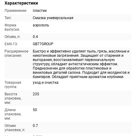
Характеристики
Применение:
пластик
Тип:
Смазка универсальная
Форма
аэрозоль
выпуска:
Объём, л:
0.4
EAN-13:
GB77GROUP
Расширенное
Быстро и эффективно удаляет пыль, грязь, масляные и
описание:
никотиновые загрязнения. Защищает от старения и
выгорания, восстанавливает первоначальную
структуру, обладает антистатическим эффектом.
Предназначен для обработки пластиковых и
виниловых деталей салона. Подходит для молдингов и
бамперов. Обладает приятным ароматом клубники.
Товарная
уход и очистка
группа:
Высота
235
упаковки,
мм:
Длина
50
упаковки,
мм:
Объем
0.7
упаковки, л: