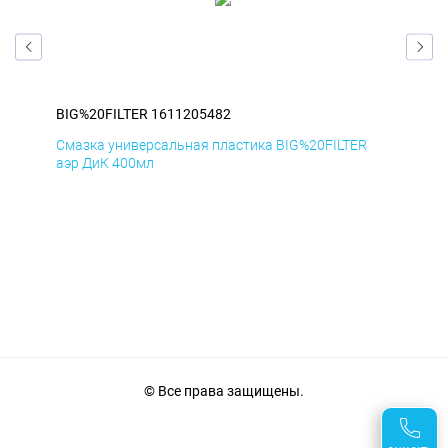
BIG%20FILTER 1611205482
BIG
Смазка универсальная пластика BIG%20FILTER
Сма
аэр ДиК 400мл
аэр
© Все права защищены.